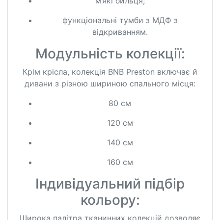
м’які бильця;
функціональні тумби з МДФ з
відкриванням.
Модульність колекції:
Крім крісла, колекція BNB Preston включає й
дивани з різною шириною спального місця:
80 см
120 см
140 см
160 см
Індивідуальний підбір
кольору:
Широка палітра тканинних колекцій дозволяє