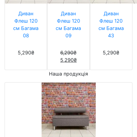
Диван
Диван
Диван
Флеш 120
Флеш 120
Флеш 120
см Багама
см Багама
см Багама
08
09
43
5,290
₴
6,290
₴
5,290
₴
5,290
₴
Наша продукція