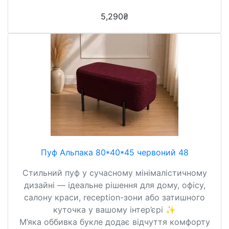
5,290
₴
Пуф Альпака 80*40*45 червоний 48
Стильний пуф у сучасному мінімалістичному
дизайні — ідеальне рішення для дому, офісу,
салону краси, reception-зони або затишного
куточка у вашому інтер’єрі ✨
М’яка оббивка букле додає відчуття комфорту