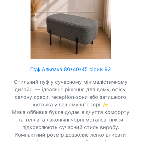
Пуф Альпака 80*40*45 сірий 93
Стильний пуф у сучасному мінімалістичному
дизайні — ідеальне рішення для дому, офісу,
салону краси, reception-зони або затишного
куточка у вашому інтер’єрі ✨
М’яка оббивка букле додає відчуття комфорту
та тепла, а лаконічні чорні металеві ніжки
підкреслюють сучасний стиль виробу.
Компактний розмір дозволяє легко вписати