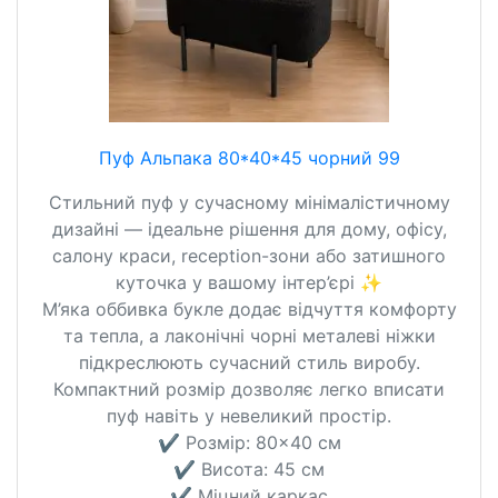
Пуф Альпака 80*40*45 чорний 99
Стильний пуф у сучасному мінімалістичному
дизайні — ідеальне рішення для дому, офісу,
салону краси, reception-зони або затишного
куточка у вашому інтер’єрі ✨
М’яка оббивка букле додає відчуття комфорту
та тепла, а лаконічні чорні металеві ніжки
підкреслюють сучасний стиль виробу.
Компактний розмір дозволяє легко вписати
пуф навіть у невеликий простір.
✔️ Розмір: 80×40 см
✔️ Висота: 45 см
✔️ Міцний каркас