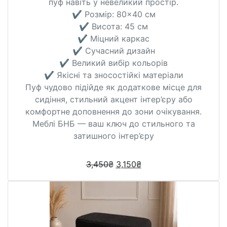
пуф навіть у невеликий простір.
✔️ Розмір: 80×40 см
✔️ Висота: 45 см
✔️ Міцний каркас
✔️ Сучасний дизайн
✔️ Великий вибір кольорів
✔️ Якісні та зносостійкі матеріали
Пуф чудово підійде як додаткове місце для
сидіння, стильний акцент інтер’єру або
комфортне доповнення до зони очікування.
Меблі БНБ — ваш ключ до стильного та
затишного інтер’єру
3,450
₴
3,150
₴