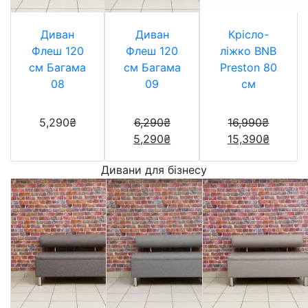
Диван
Диван
Крісло-
Флеш 120
Флеш 120
ліжко BNB
см Багама
см Багама
Preston 80
08
09
см
5,290
₴
6,290
₴
16,990
₴
5,290
₴
15,390
₴
Дивани для бізнесу