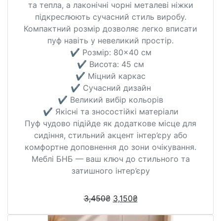
та тепла, а лаконічні чорні металеві ніжки
підкреслюють сучасний стиль виробу.
Компактний розмір дозволяє легко вписати
пуф навіть у невеликий простір.
✔️ Розмір: 80×40 см
✔️ Висота: 45 см
✔️ Міцний каркас
✔️ Сучасний дизайн
✔️ Великий вибір кольорів
✔️ Якісні та зносостійкі матеріали
Пуф чудово підійде як додаткове місце для
сидіння, стильний акцент інтер’єру або
комфортне доповнення до зони очікування.
Меблі БНБ — ваш ключ до стильного та
затишного інтер’єру
3,450
₴
3,150
₴