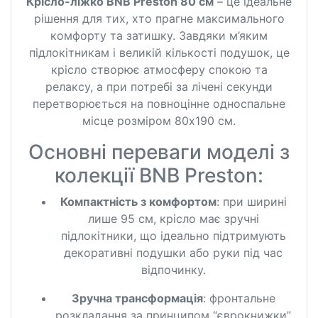
Крісло-ліжко BNB Preston 80 см
– це ідеальне
рішення для тих, хто прагне максимального
комфорту та затишку. Завдяки м’яким
підлокітникам і великій кількості подушок, це
крісло створює атмосферу спокою та
релаксу, а при потребі за лічені секунди
перетворюється на повноцінне односпальне
місце розміром 80х190 см.
Основні переваги моделі з
колекції BNB Preston:
Компактність з комфортом
: при ширині
лише 95 см, крісло має зручні
підлокітники, що ідеально підтримують
декоративні подушки або руки під час
відпочинку.
Зручна трансформація
: фронтальне
розкладання за принципом “єврокнижки”