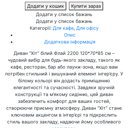
Додати у кошик
Купити зараз
Додати у список бажань
Додати у список бажань
Категорії:
Для кафе
,
Для офісу
Опис
Додаткова інформація
Диван “Хіт” білий Флай 2200 120*
70*
85 см –
чудовий вибір для будь-якого закладу, такого як
кафе, ресторан, бар або лаунж-зона, якщо вам
потрібен стильний і вишуканий елемент інтер’єру. У
білому кольорі він додасть приміщенню
елегантності та сучасності. Завдяки зручній
конструкції та м’якому сидінню, цей диван
забезпечить комфорт для ваших гостей,
створюючи приємну атмосферу. Диван “Хіт” стане
ключовим акцентом в інтер’єрі та підкреслить
стиль вашого закладу, надаючи йому особливого