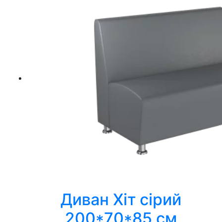
Диван Хіт сірий
200*70*85 см