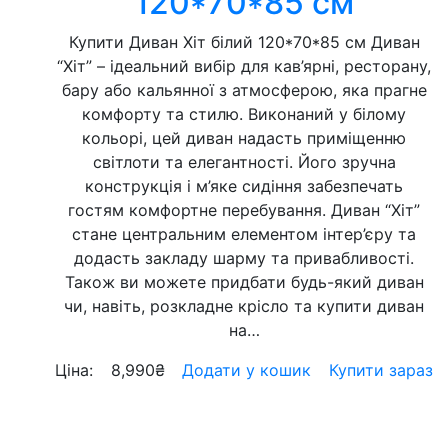
120*70*85 см
Купити Диван Хіт білий 120*70*85 см Диван
“Хіт” – ідеальний вибір для кав’ярні, ресторану,
бару або кальянної з атмосферою, яка прагне
комфорту та стилю. Виконаний у білому
кольорі, цей диван надасть приміщенню
світлоти та елегантності. Його зручна
конструкція і м’яке сидіння забезпечать
гостям комфортне перебування. Диван “Хіт”
стане центральним елементом інтер’єру та
додасть закладу шарму та привабливості.
Також ви можете придбати будь-який диван
чи, навіть, розкладне крісло та купити диван
на…
Ціна:
8,990
₴
Додати у кошик
Купити зараз