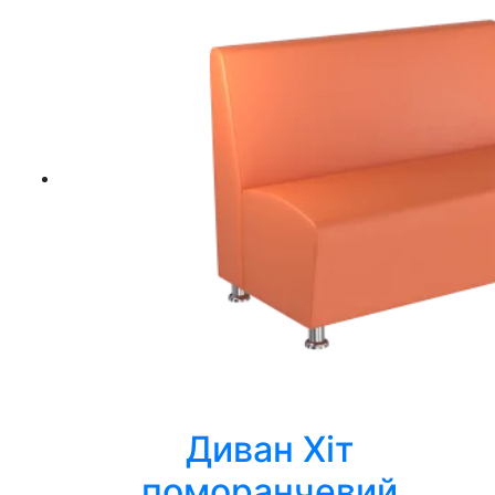
Диван Хіт
поморанчевий