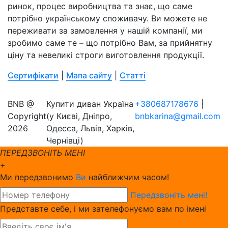
ринок, процес виробництва та знає, що саме
потрібно українському споживачу. Ви можете не
переживати за замовлення у нашій компанії, ми
зробимо саме те – що потрібно Вам, за прийнятну
ціну та невеликі строги виготовлення продукції.
Сертифікати
|
Мапа сайту
|
Статті
BNB @
Купити диван Україна
+380687178676
|
Copyright
(у Києві, Дніпро,
bnbkarina@gmail.com
2026
Одесса, Львів, Харків,
Чернівці)
ПЕРЕДЗВОНІТЬ МЕНІ
+
Ми передзвонимо
Ви
найближчим часом!
Передзвоніть мені!
Представте себе, і ми зателефонуємо вам по імені