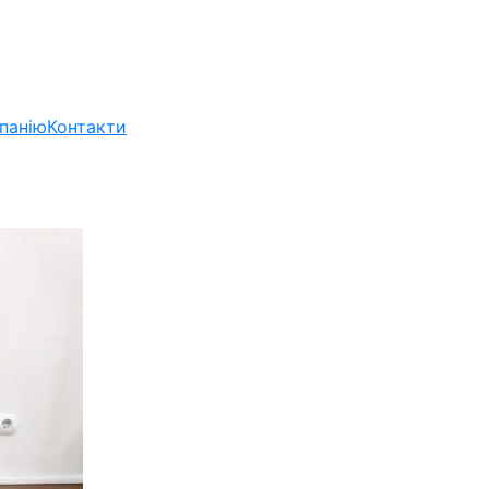
панію
Контакти