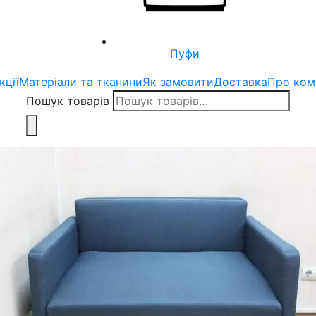
Пуфи
кції
Матеріали та тканини
Як замовити
Доставка
Про ком
Пошук товарів