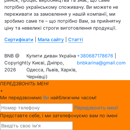
ринок, процес виробництва та знає, що саме
потрібно українському споживачу. Ви можете не
переживати за замовлення у нашій компанії, ми
зробимо саме те – що потрібно Вам, за прийнятну
ціну та невеликі строги виготовлення продукції.
Сертифікати
|
Мапа сайту
|
Статті
BNB @
Купити диван Україна
+380687178676
|
Copyright
(у Києві, Дніпро,
bnbkarina@gmail.com
2026
Одесса, Львів, Харків,
Чернівці)
ПЕРЕДЗВОНІТЬ МЕНІ
+
Ми передзвонимо
Ви
найближчим часом!
Передзвоніть мені!
Представте себе, і ми зателефонуємо вам по імені