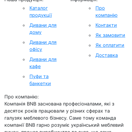
Каталог
Про
продукції
компанію
Дивани для
Контакти
дому
Як замовити
Дивани для
Як оплатити
офісу
Доставка
Дивани для
кафе
Пуфи та
банкетки
Про компанію:
Компанія BNB заснована професіоналами, які з
десяток років працювали у різних сферах та
галузях меблевого бізнесу. Саме тому команда
компанії BNB гарно розуміє український меблевий