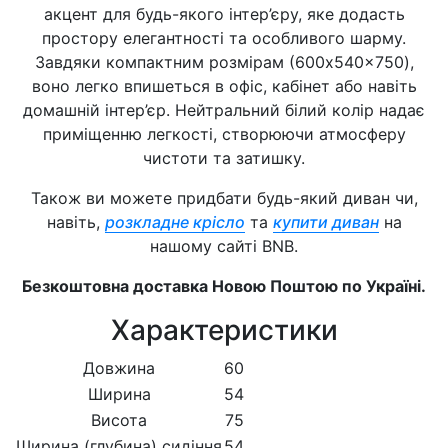
акцент для будь-якого інтер’єру, яке додасть
простору елегантності та особливого шарму.
Завдяки компактним розмірам (600x540x750),
воно легко впишеться в офіс, кабінет або навіть
домашній інтер’єр. Нейтральний білий колір надає
приміщенню легкості, створюючи атмосферу
чистоти та затишку.
Також ви можете придбати будь-який диван чи,
навіть,
розкладне крісло
та
купити диван
на
нашому сайті BNB.
Безкоштовна доставка Новою Поштою по Україні.
Характеристики
Довжина
60
Ширина
54
Висота
75
Ширина (глубина) сидіння
54