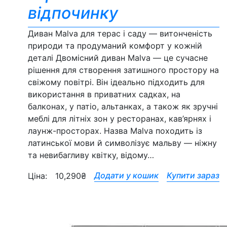
відпочинку
Диван Malva для терас і саду — витонченість
природи та продуманий комфорт у кожній
деталі Двомісний диван Malva — це сучасне
рішення для створення затишного простору на
свіжому повітрі. Він ідеально підходить для
використання в приватних садках, на
балконах, у патіо, альтанках, а також як зручні
меблі для літніх зон у ресторанах, кав’ярнях і
лаунж-просторах. Назва Malva походить із
латинської мови й символізує мальву — ніжну
та невибагливу квітку, відому…
Додати у кошик
Купити зараз
Ціна:
10,290
₴