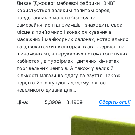
Диван “Джокер” меблевої фабрики “BNB”
користується великим попитом серед
представників малого бізнесу та
самозайнятих підприємців і знаходить своє
місце в прийомних і зонах очікування в
масажних і манікюрних салонах, нотаріальних
та адвокатських конторах, в автосервісі і на
шиномонтажі, в перукарнях і стоматологічних
кабінетах , в турфірмах і дитячих кімнатах
торгівельних центрів. А також у великій
кількості магазинів одягу та взуття. Також
нерідко його купують додому в якості
невеликого дивана для…
Оберіть опції
Ціна:
5,390
₴
–
8,490
₴