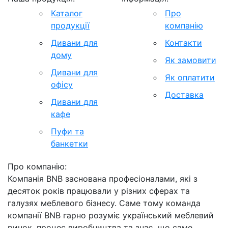
Каталог
Про
продукції
компанію
Дивани для
Контакти
дому
Як замовити
Дивани для
Як оплатити
офісу
Доставка
Дивани для
кафе
Пуфи та
банкетки
Про компанію:
Компанія BNB заснована професіоналами, які з
десяток років працювали у різних сферах та
галузях меблевого бізнесу. Саме тому команда
компанії BNB гарно розуміє український меблевий
ринок, процес виробництва та знає, що саме