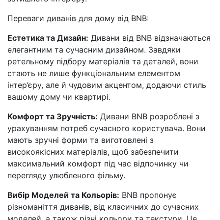
Переваги диванів для дому від BNB:
Естетика та Дизайн:
Дивани від BNB відзначаються
елегантним та сучасним дизайном. Завдяки
ретельному підбору матеріалів та деталей, вони
стають не лише функціональним елементом
інтер’єру, але й чудовим акцентом, додаючи стиль
вашому дому чи квартирі.
Комфорт та Зручність:
Дивани BNB розроблені з
урахуванням потреб сучасного користувача. Вони
мають зручні форми та виготовлені з
високоякісних матеріалів, щоб забезпечити
максимальний комфорт під час відпочинку чи
перегляду улюбленого фільму.
Вибір Моделей та Кольорів:
BNB пропонує
різноманіття диванів, від класичних до сучасних
моделей, а також різні кольори та текстури. Це