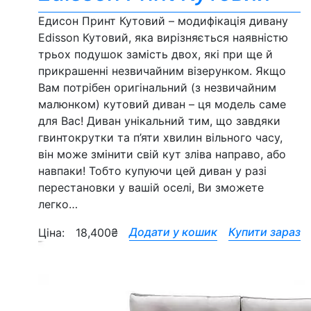
Едисон Принт Кутовий – модифікація дивану
Edisson Кутовий, яка вирізняється наявністю
трьох подушок замість двох, які при ще й
прикрашенні незвичайним візерунком. Якщо
Вам потрібен оригінальний (з незвичайним
малюнком) кутовий диван – ця модель саме
для Вас! Диван унікальний тим, що завдяки
гвинтокрутки та п’яти хвилин вільного часу,
він може змінити свій кут зліва направо, або
навпаки! Тобто купуючи цей диван у разі
перестановки у вашій оселі, Ви зможете
легко…
Додати у кошик
Купити зараз
Ціна:
18,400
₴