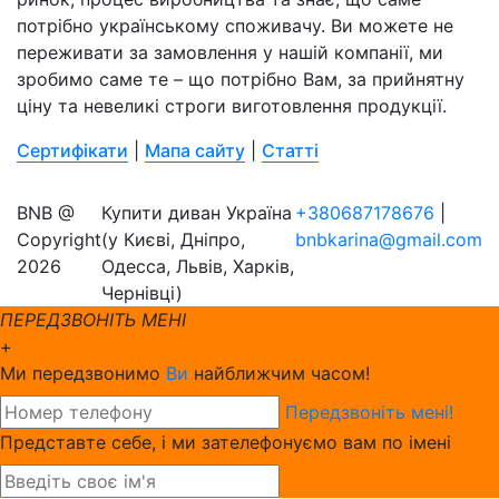
потрібно українському споживачу. Ви можете не
переживати за замовлення у нашій компанії, ми
зробимо саме те – що потрібно Вам, за прийнятну
ціну та невеликі строги виготовлення продукції.
Сертифікати
|
Мапа сайту
|
Статті
BNB @
Купити диван Україна
+380687178676
|
Copyright
(у Києві, Дніпро,
bnbkarina@gmail.com
2026
Одесса, Львів, Харків,
Чернівці)
ПЕРЕДЗВОНІТЬ МЕНІ
+
Ми передзвонимо
Ви
найближчим часом!
Передзвоніть мені!
Представте себе, і ми зателефонуємо вам по імені