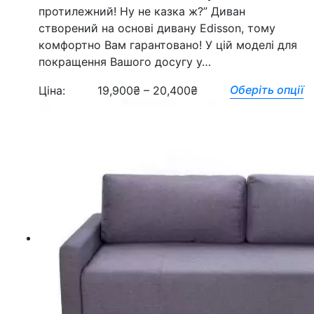
протилежний! Ну не казка ж?” Диван
створений на основі дивану Edisson, тому
комфортно Вам гарантовано! У цій моделі для
покращення Вашого досугу у…
Оберіть опції
Ціна:
19,900
₴
–
20,400
₴