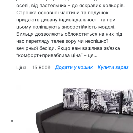
оселі, від пастельних – до яскравих кольорів.
Строчка основної частини та подушок
придають дивану індивідуальності та при
цьому поліпшують зносостійкість моделі.
Бильця дозволяють облокотиться на них під
час перегляду телевізору чи неспішної
вечірньої бесіди. Якщо вам важлива зв’язка
“комфорт+приваблива ціна” – ця…
Додати у кошик
Купити зараз
Ціна:
15,900
₴