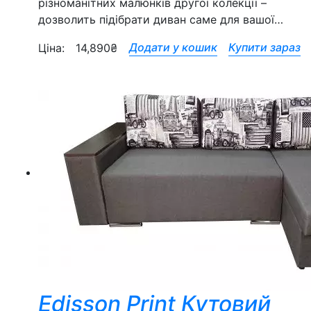
різноманітних малюнків другої колекції –
дозволить підібрати диван саме для вашої…
Додати у кошик
Купити зараз
Ціна:
14,890
₴
Edisson Print Кутовий