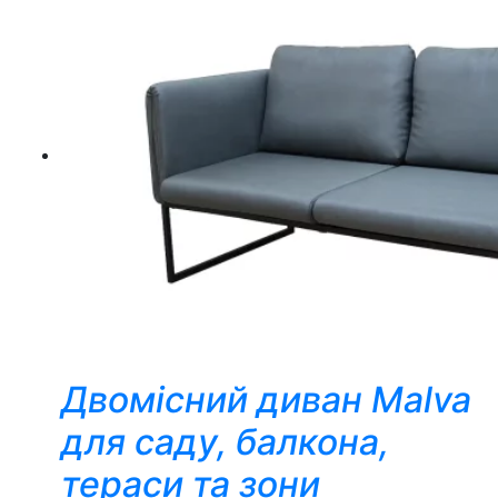
Двомісний диван Malva
для саду, балкона,
тераси та зони