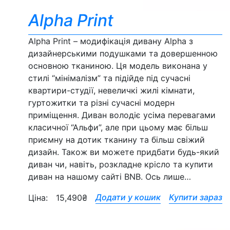
Alpha Print
Alpha Print – модифікація дивану Alpha з
дизайнерськими подушками та довершенною
основною тканиною. Ця модель виконана у
стилі “мінімалізм” та підійде під сучасні
квартири-студії, невеличкі жилі кімнати,
гуртожитки та різні сучасні модерн
приміщення. Диван володіє усіма перевагами
класичної “Альфи”, але при цьому має більш
приємну на дотик тканину та більш свіжий
дизайн. Також ви можете придбати будь-який
диван чи, навіть, розкладне крісло та купити
диван на нашому сайті BNB. Ось лише…
Додати у кошик
Купити зараз
Ціна:
15,490
₴