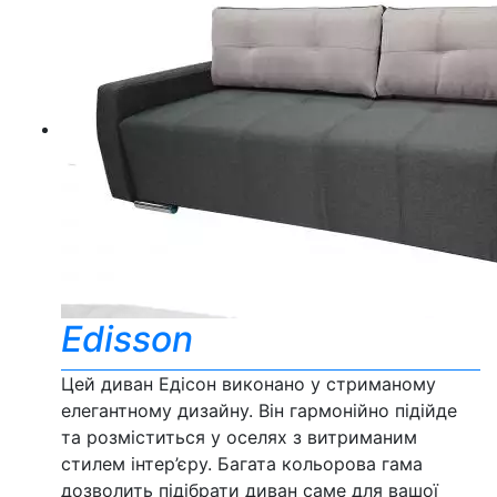
Edisson
Цей диван Едісон виконано у стриманому
елегантному дизайну. Він гармонійно підійде
та розміститься у оселях з витриманим
стилем інтер’єру. Багата кольорова гама
дозволить підібрати диван саме для вашої