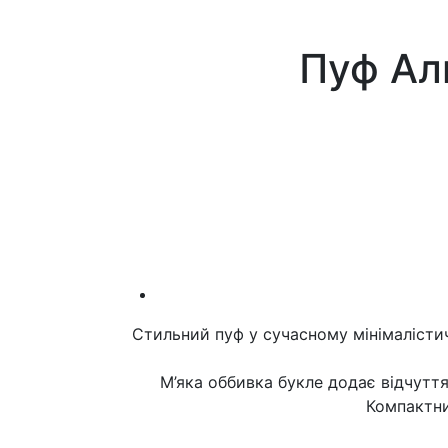
Пуф Ал
Стильний пуф у сучасному мінімалістич
М’яка оббивка букле додає відчуття
Компактни