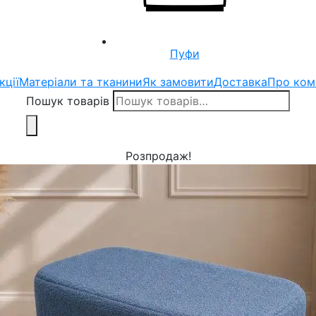
Пуфи
кції
Матеріали та тканини
Як замовити
Доставка
Про ком
Пошук товарів
Розпродаж!