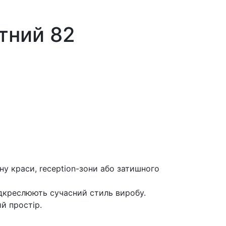
тний 82
ну краси, reception-зони або затишного
підкреслюють сучасний стиль виробу.
й простір.