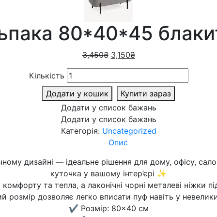
ьпака 80*40*45 блаки
3,450
₴
3,150
₴
Кількість
Додати у кошик
Купити зараз
Додати у список бажань
Додати у список бажань
Категорія:
Uncategorized
Опис
ному дизайні — ідеальне рішення для дому, офісу, сало
куточка у вашому інтер’єрі ✨
 комфорту та тепла, а лаконічні чорні металеві ніжки 
й розмір дозволяє легко вписати пуф навіть у невелики
✔️ Розмір: 80×40 см