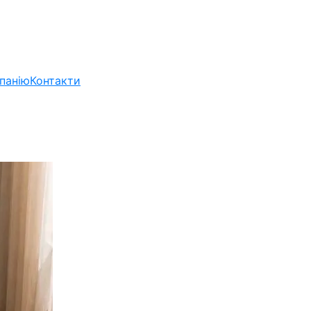
панію
Контакти