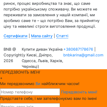
ринок, процес виробництва та знає, що саме
потрібно українському споживачу. Ви можете не
переживати за замовлення у нашій компанії, ми
зробимо саме те – що потрібно Вам, за прийнятну
ціну та невеликі строги виготовлення продукції.
Сертифікати
|
Мапа сайту
|
Статті
BNB @
Купити диван Україна
+380687178676
|
Copyright
(у Києві, Дніпро,
bnbkarina@gmail.com
2026
Одесса, Львів, Харків,
Чернівці)
ПЕРЕДЗВОНІТЬ МЕНІ
+
Ми передзвонимо
Ви
найближчим часом!
Передзвоніть мені!
Представте себе, і ми зателефонуємо вам по імені