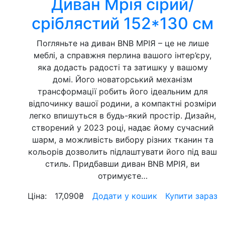
Диван Мрія сірий/
сріблястий 152*130 см
Погляньте на диван BNB МРІЯ – це не лише
меблі, а справжня перлина вашого інтер’єру,
яка додасть радості та затишку у вашому
домі. Його новаторський механізм
трансформації робить його ідеальним для
відпочинку вашої родини, а компактні розміри
легко впишуться в будь-який простір. Дизайн,
створений у 2023 році, надає йому сучасний
шарм, а можливість вибору різних тканин та
кольорів дозволить підлаштувати його під ваш
стиль. Придбавши диван BNB МРІЯ, ви
отримуєте…
Ціна:
17,090
₴
Додати у кошик
Купити зараз