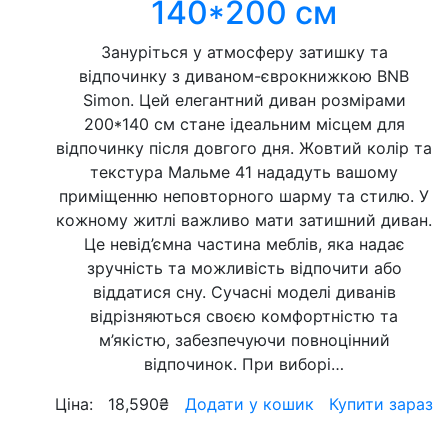
140*200 см
Зануріться у атмосферу затишку та
відпочинку з диваном-єврокнижкою BNB
Simon. Цей елегантний диван розмірами
200*140 см стане ідеальним місцем для
відпочинку після довгого дня. Жовтий колір та
текстура Мальме 41 нададуть вашому
приміщенню неповторного шарму та стилю. У
кожному житлі важливо мати затишний диван.
Це невід’ємна частина меблів, яка надає
зручність та можливість відпочити або
віддатися сну. Сучасні моделі диванів
відрізняються своєю комфортністю та
м’якістю, забезпечуючи повноцінний
відпочинок. При виборі…
Ціна:
18,590
₴
Додати у кошик
Купити зараз