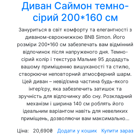
Диван Саймон темно-
сірий 200*160 см
Зануриться в світ комфорту та елегантності з
диваном-єврокнижкою BNB Simon. Його
розміри 200*160 см забезпечать вам відмінний
відпочинок після напруженого дня. Темно-
сірий колір і текстура Мальме 95 додадуть
вашому приміщенню вишуканості та стилю,
створюючи неповторний атмосферний шарм.
Цей диван – невід’ємна частина будь-якого
інтер’єру, яка забезпечить затишок та
зручність для відпочинку або сну. Розкладний
механізм і ширина 140 см роблять його
ідеальним варіантом навіть для невеликих
приміщень, дозволяючи вам максимально…
Ціна:
20,690
₴
Додати у кошик
Купити зараз