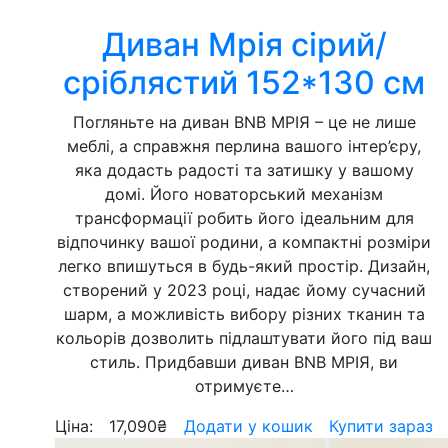
Диван Мрія сірий/
сріблястий 152*130 см
Погляньте на диван BNB МРІЯ – це не лише
меблі, а справжня перлина вашого інтер’єру,
яка додасть радості та затишку у вашому
домі. Його новаторський механізм
трансформації робить його ідеальним для
відпочинку вашої родини, а компактні розміри
легко впишуться в будь-який простір. Дизайн,
створений у 2023 році, надає йому сучасний
шарм, а можливість вибору різних тканин та
кольорів дозволить підлаштувати його під ваш
стиль. Придбавши диван BNB МРІЯ, ви
отримуєте…
Ціна:
17,090
₴
Додати у кошик
Купити зараз