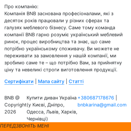
Про компанію:
Компанія BNB заснована професіоналами, які з
десяток років працювали у різних сферах та
галузях меблевого бізнесу. Саме тому команда
компанії BNB гарно розуміє український меблевий
ринок, процес виробництва та знає, що саме
потрібно українському споживачу. Ви можете не
переживати за замовлення у нашій компанії, ми
зробимо саме те – що потрібно Вам, за прийнятну
ціну та невеликі строги виготовлення продукції.
Сертифікати
|
Мапа сайту
|
Статті
BNB @
Купити диван Україна
+380687178676
|
Copyright
(у Києві, Дніпро,
bnbkarina@gmail.com
2026
Одесса, Львів, Харків,
Чернівці)
ПЕРЕДЗВОНІТЬ МЕНІ