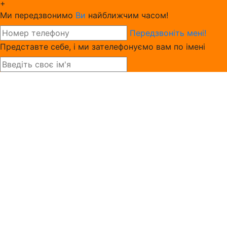
+
Ми передзвонимо
Ви
найближчим часом!
Передзвоніть мені!
Представте себе, і ми зателефонуємо вам по імені