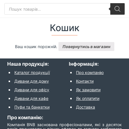
Пошук
товарів
Кошик
Ваш кошик порожній.
Повернутись в магазин
Наша продукція:
Інформація:
Каталог продукції
Про компанію
Дивани для дому
Контакти
Дивани для офісу
Як замовити
Дивани для кафе
Як оплатити
Пуфи та банкетки
Доставка
Про компанію:
Компанія BNB заснована професіоналами, які з десяток
років працювали у різних сферах та галузях меблевого