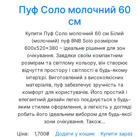
Пуф Соло молочний 60
см
Купити Пуф Соло молочний 60 см Білий
(молочний) пуф BNB Solo розміром
600x520x380 – ідеальне рішення для зон
очікування. Завдяки своїм компактним
розмірам та світлому кольору, він створює
відчуття простору і світлості в будь-якому
інтер’єрі. Виготовлений з високоякісних
матеріалів, пуф забезпечує зручність та
комфорт для користувачів. Його простий і
елегантний дизайн легко поєднується з будь-
яким стилем оформлення, а легкість у догляді
робить його ідеальним вибором для будь-якої
зони очікування. Також…
Ціна:
1,700
₴
Додати у кошик
Купити зараз