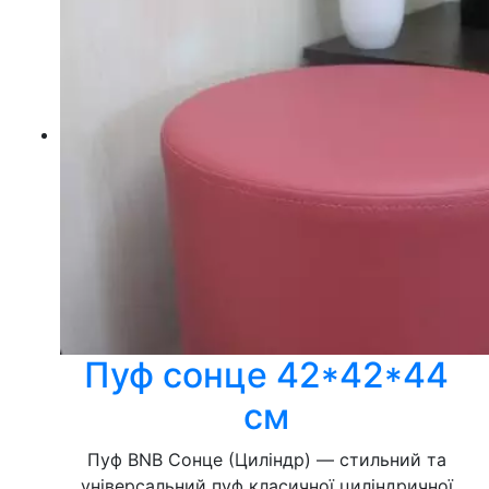
Пуф сонце 42*42*44
см
Пуф BNB Сонце (Циліндр) — стильний та
універсальний пуф класичної циліндричної