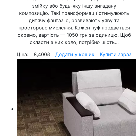
змійку або будь-яку іншу вигадану
композицію. Такі трансформації стимулюють
дитячу фантазію, розвивають уяву та
просторове мислення. Кожен пуф продається
окремо, вартість — 1050 грн за одиницю. Щоб
скласти з них коло, потрібно шість…
Ціна:
8,400
₴
Додати у кошик
Купити зараз