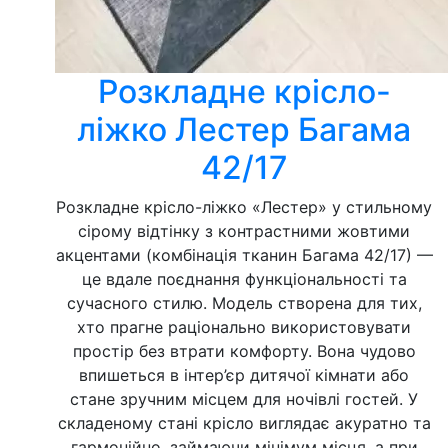
Розкладне крісло-
ліжко Лестер Багама
42/17
Розкладне крісло-ліжко «Лестер» у стильному
сірому відтінку з контрастними жовтими
акцентами (комбінація тканин Багама 42/17) —
це вдале поєднання функціональності та
сучасного стилю. Модель створена для тих,
хто прагне раціонально використовувати
простір без втрати комфорту. Вона чудово
впишеться в інтер’єр дитячої кімнати або
стане зручним місцем для ночівлі гостей. У
складеному стані крісло виглядає акуратно та
гармонійно, займаючи мінімум місця, а при