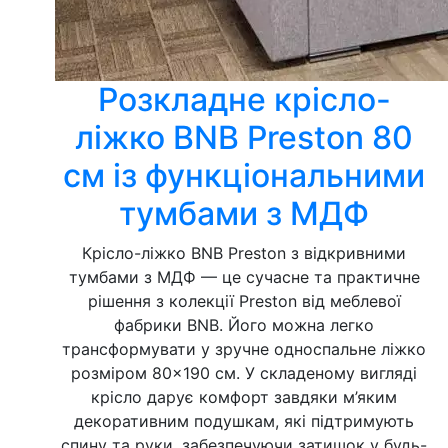
Розкладне крісло-
ліжко BNB Preston 80
см із функціональними
тумбами з МДФ
Крісло-ліжко BNB Preston з відкривними
тумбами з МДФ — це сучасне та практичне
рішення з колекції Preston від меблевої
фабрики BNB. Його можна легко
трансформувати у зручне односпальне ліжко
розміром 80×190 см. У складеному вигляді
крісло дарує комфорт завдяки м’яким
декоративним подушкам, які підтримують
спину та руки, забезпечуючи затишок у будь-