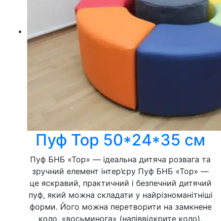
Пуф Тор 50*24*35 см
Пуф БНБ «Тор» — ідеальна дитяча розвага та
зручний елемент інтер’єру Пуф БНБ «Тор» —
це яскравий, практичний і безпечний дитячий
пуф, який можна складати у найрізноманітніші
форми. Його можна перетворити на замкнене
коло, «восьминога» (напіввідкрите коло),