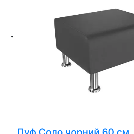
Пуф Соло чорний 60 см