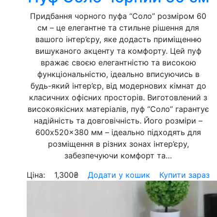
Придбання чорного пуфа “Соло” розміром 60
см – це елегантне та стильне рішення для
вашого інтер’єру, яке додасть приміщенню
вишуканого акценту та комфорту. Цей пуф
вражає своєю елегантністю та високою
функціональністю, ідеально вписуючись в
будь-який інтер’єр, від модернових кімнат до
класичних офісних просторів. Виготовлений з
високоякісних матеріалів, пуф “Соло” гарантує
надійність та довговічність. Його розміри –
600x520x380 мм – ідеально підходять для
розміщення в різних зонах інтер’єру,
забезпечуючи комфорт та…
Ціна:
1,300
₴
Додати у кошик
Купити зараз