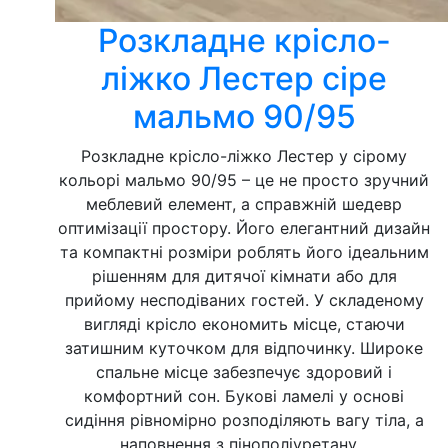
Розкладне крісло-
ліжко Лестер сіре
мальмо 90/95
Розкладне крісло-ліжко Лестер у сірому
кольорі мальмо 90/95 – це не просто зручний
меблевий елемент, а справжній шедевр
оптимізації простору. Його елегантний дизайн
та компактні розміри роблять його ідеальним
рішенням для дитячої кімнати або для
прийому несподіваних гостей. У складеному
вигляді крісло економить місце, стаючи
затишним куточком для відпочинку. Широке
спальне місце забезпечує здоровий і
комфортний сон. Букові ламелі у основі
сидіння рівномірно розподіляють вагу тіла, а
наповнення з пінополіуретану…