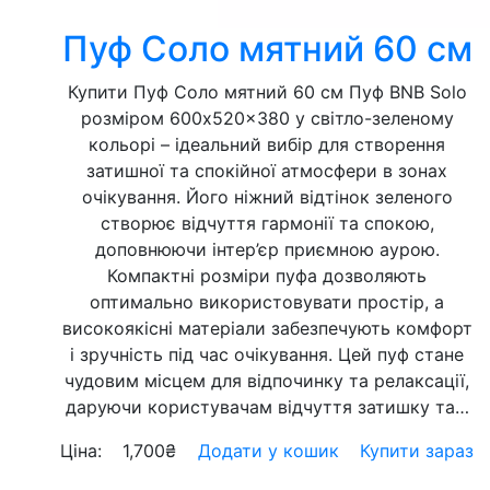
Пуф Соло мятний 60 см
Купити Пуф Соло мятний 60 см Пуф BNB Solo
розміром 600x520x380 у світло-зеленому
кольорі – ідеальний вибір для створення
затишної та спокійної атмосфери в зонах
очікування. Його ніжний відтінок зеленого
створює відчуття гармонії та спокою,
доповнюючи інтер’єр приємною аурою.
Компактні розміри пуфа дозволяють
оптимально використовувати простір, а
високоякісні матеріали забезпечують комфорт
і зручність під час очікування. Цей пуф стане
чудовим місцем для відпочинку та релаксації,
даруючи користувачам відчуття затишку та…
Ціна:
1,700
₴
Додати у кошик
Купити зараз