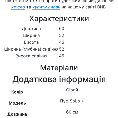
Також ви можете обрати будь-який інший диван чи
крісло
та
купити диван
на нашому сайті BNB.
Характеристики
Довжина
60
Ширина
52
Висота
45
Ширина (глубина) сидіння
52
Висота сидіння
45
Матеріали
Додаткова інформація
Сірий
Колір
Пуф SоLо +
Модель
60 см
Довжина