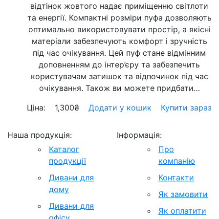
відтінок жовтого надає приміщенню світлоти
та енергії. Компактні розміри пуфа дозволяють
оптимально використовувати простір, а якісні
матеріали забезпечують комфорт і зручність
під час очікування. Цей пуф стане відмінним
доповненням до інтер’єру та забезпечить
користувачам затишок та відпочинок під час
очікування. Також ви можете придбати…
Ціна:
1,300
₴
Додати у кошик
Купити зараз
Наша продукція:
Інформація:
Каталог
Про
продукції
компанію
Дивани для
Контакти
дому
Як замовити
Дивани для
Як оплатити
офісу