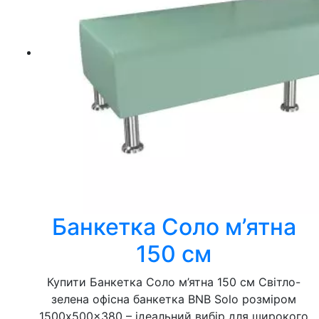
Банкетка Соло м’ятна
150 см
Купити Банкетка Соло м’ятна 150 см Світло-
зелена офісна банкетка BNB Solo розміром
1500x500x380 – ідеальний вибір для широкого