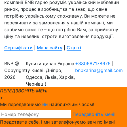
компанії BNB гарно розуміє український меблевий
ринок, процес виробництва та знає, що саме
потрібно українському споживачу. Ви можете не
переживати за замовлення у нашій компанії, ми
зробимо саме те – що потрібно Вам, за прийнятну
ціну та невеликі строги виготовлення продукції.
Сертифікати
|
Мапа сайту
|
Статті
BNB @
Купити диван Україна
+380687178676
|
Copyright
(у Києві, Дніпро,
bnbkarina@gmail.com
2026
Одесса, Львів, Харків,
Чернівці)
ПЕРЕДЗВОНІТЬ МЕНІ
+
Ми передзвонимо
Ви
найближчим часом!
Передзвоніть мені!
Представте себе, і ми зателефонуємо вам по імені