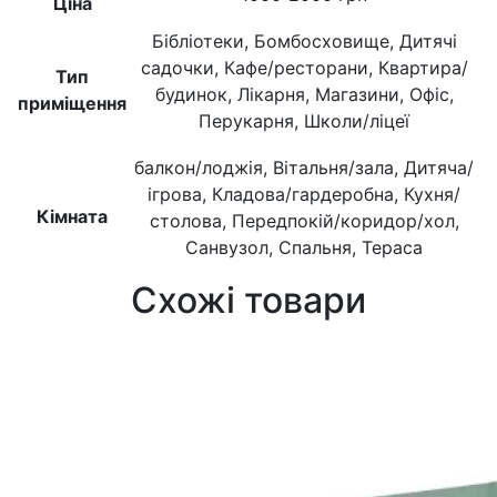
Ціна
Бібліотеки, Бомбосховище, Дитячі
садочки, Кафе/ресторани, Квартира/
Тип
будинок, Лікарня, Магазини, Офіс,
приміщення
Перукарня, Школи/ліцеї
балкон/лоджія, Вітальня/зала, Дитяча/
ігрова, Кладова/гардеробна, Кухня/
Кімната
столова, Передпокій/коридор/хол,
Санвузол, Спальня, Тераса
Схожі товари