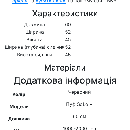
крісло
та
купити диван
на нашому сайті BNB.
Характеристики
Довжина
60
Ширина
52
Висота
45
Ширина (глубина) сидіння
52
Висота сидіння
45
Матеріали
Додаткова інформація
Червоний
Колір
Пуф SоLо +
Модель
60 см
Довжина
1000-2000 грн