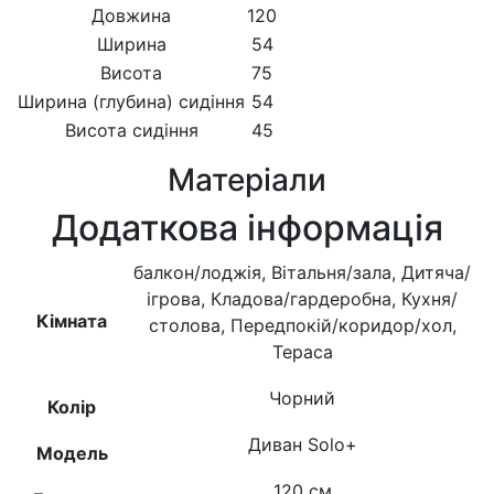
Довжина
120
Ширина
54
Висота
75
Ширина (глубина) сидіння
54
Висота сидіння
45
Матеріали
Додаткова інформація
балкон/лоджія, Вітальня/зала, Дитяча/
ігрова, Кладова/гардеробна, Кухня/
Кімната
столова, Передпокій/коридор/хол,
Тераса
Чорний
Колір
Диван Solo+
Модель
120 см