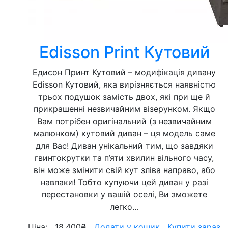
Edisson Print Кутовий
Едисон Принт Кутовий – модифікація дивану
Edisson Кутовий, яка вирізняється наявністю
трьох подушок замість двох, які при ще й
прикрашенні незвичайним візерунком. Якщо
Вам потрібен оригінальний (з незвичайним
малюнком) кутовий диван – ця модель саме
для Вас! Диван унікальний тим, що завдяки
гвинтокрутки та п’яти хвилин вільного часу,
він може змінити свій кут зліва направо, або
навпаки! Тобто купуючи цей диван у разі
перестановки у вашій оселі, Ви зможете
легко…
Ціна:
18,400
₴
Додати у кошик
Купити зараз