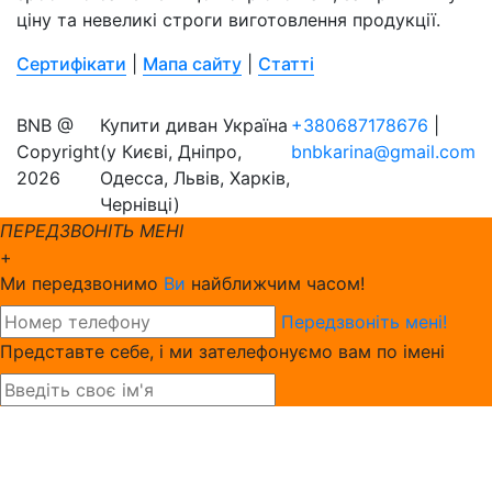
ціну та невеликі строги виготовлення продукції.
Сертифікати
|
Мапа сайту
|
Статті
BNB @
Купити диван Україна
+380687178676
|
Copyright
(у Києві, Дніпро,
bnbkarina@gmail.com
2026
Одесса, Львів, Харків,
Чернівці)
ПЕРЕДЗВОНІТЬ МЕНІ
+
Ми передзвонимо
Ви
найближчим часом!
Передзвоніть мені!
Представте себе, і ми зателефонуємо вам по імені