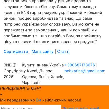
десяток років працювали у різних сферах та
галузях меблевого бізнесу. Саме тому команда
компанії BNB гарно розуміє український меблевий
ринок, процес виробництва та знає, що саме
потрібно українському споживачу. Ви можете не
переживати за замовлення у нашій компанії, ми
зробимо саме те – що потрібно Вам, за прийнятну
ціну та невеликі строги виготовлення продукції.
Сертифікати
|
Мапа сайту
|
Статті
BNB @
Купити диван Україна
+380687178676
|
Copyright
(у Києві, Дніпро,
bnbkarina@gmail.com
2026
Одесса, Львів, Харків,
Чернівці)
ПЕРЕДЗВОНІТЬ МЕНІ
+
Ми передзвонимо
Ви
найближчим часом!
Передзвоніть мені!