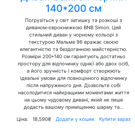
140*200 см
Погрузіться у світ затишку та розкоші з
диваном-єврокнижкою BNB Simon. Цей
стильний диван у чорному кольорі з
текстурою Мальме 96 вражає своєю
елегантністю та бездоганною майстерністю.
Розміри 200*140 см гарантують достатньо
простору для відпочинку однієї або двох осіб,
а його зручність і комфорт створюють
ідеальні умови для повноцінного відпочинку
після напруженого дня. Дозвольте собі
насолодитися найкращими моментами життя
на цьому чудовому дивані, який не лише
додасть вашому приміщенню шарму та…
Ціна:
18,590
₴
Додати у кошик
Купити зараз