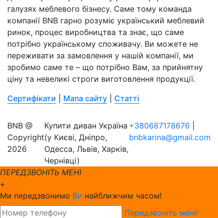
галузях меблевого бізнесу. Саме тому команда
компанії BNB гарно розуміє український меблевий
ринок, процес виробництва та знає, що саме
потрібно українському споживачу. Ви можете не
переживати за замовлення у нашій компанії, ми
зробимо саме те – що потрібно Вам, за прийнятну
ціну та невеликі строги виготовлення продукції.
Сертифікати
|
Мапа сайту
|
Статті
BNB @
Купити диван Україна
+380687178676
|
Copyright
(у Києві, Дніпро,
bnbkarina@gmail.com
2026
Одесса, Львів, Харків,
Чернівці)
ПЕРЕДЗВОНІТЬ МЕНІ
+
Ми передзвонимо
Ви
найближчим часом!
Передзвоніть мені!