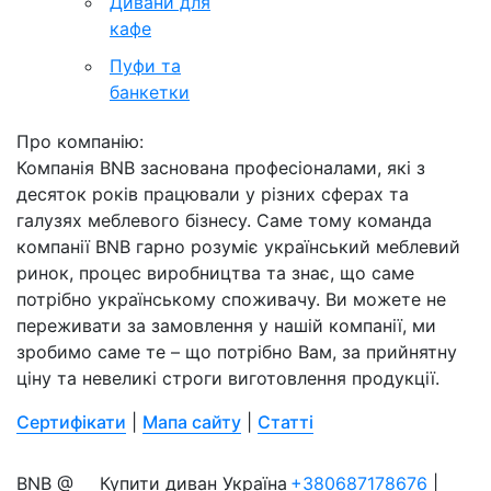
Дивани для
кафе
Пуфи та
банкетки
Про компанію:
Компанія BNB заснована професіоналами, які з
десяток років працювали у різних сферах та
галузях меблевого бізнесу. Саме тому команда
компанії BNB гарно розуміє український меблевий
ринок, процес виробництва та знає, що саме
потрібно українському споживачу. Ви можете не
переживати за замовлення у нашій компанії, ми
зробимо саме те – що потрібно Вам, за прийнятну
ціну та невеликі строги виготовлення продукції.
Сертифікати
|
Мапа сайту
|
Статті
BNB @
Купити диван Україна
+380687178676
|