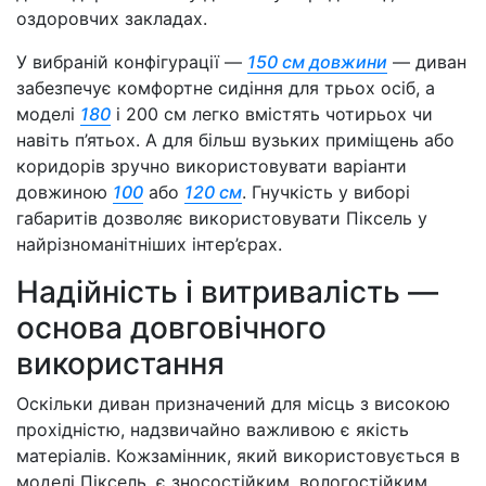
оздоровчих закладах.
У вибраній конфігурації —
150 см довжини
— диван
забезпечує комфортне сидіння для трьох осіб, а
моделі
180
і 200 см легко вмістять чотирьох чи
навіть п’ятьох. А для більш вузьких приміщень або
коридорів зручно використовувати варіанти
довжиною
100
або
120 см
. Гнучкість у виборі
габаритів дозволяє використовувати Піксель у
найрізноманітніших інтер’єрах.
Надійність і витривалість —
основа довговічного
використання
Оскільки диван призначений для місць з високою
прохідністю, надзвичайно важливою є якість
матеріалів. Кожзамінник, який використовується в
моделі Піксель, є зносостійким, вологостійким,