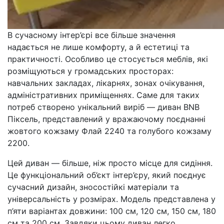
В сучасному інтер’єрі все більше значення
надається не лише комфорту, а й естетиці та
практичності. Особливо це стосується меблів, які
розміщуються у громадських просторах:
навчальних закладах, лікарнях, зонах очікування,
адміністративних приміщеннях. Саме для таких
потреб створено унікальний виріб — диван BNB
Піксель, представлений у вражаючому поєднанні
жовтого кожзаму Флай 2240 та голубого кожзаму
2200.
Цей диван — більше, ніж просто місце для сидіння.
Це функціональний об’єкт інтер’єру, який поєднує
сучасний дизайн, зносостійкі матеріали та
універсальність у розмірах. Модель представлена у
п’яти варіантах довжини: 100 см, 120 см, 150 см, 180
см та 200 см. Завдяки цьому диван легко