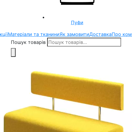
Пуфи
кції
Матеріали та тканини
Як замовити
Доставка
Про ком
Пошук товарів