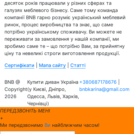
десяток років працювали у різних сферах та
галузях меблевого бізнесу. Саме тому команда
компанії BNB гарно розуміє український меблевий
ринок, процес виробництва та знає, що саме
потрібно українському споживачу. Ви можете не
переживати за замовлення у нашій компанії, ми
зробимо саме те – що потрібно Вам, за прийнятну
ціну та невеликі строги виготовлення продукції.
Сертифікати
|
Мапа сайту
|
Статті
BNB @
Купити диван Україна
+380687178676
|
Copyright
(у Києві, Дніпро,
bnbkarina@gmail.com
2026
Одесса, Львів, Харків,
Чернівці)
ПЕРЕДЗВОНІТЬ МЕНІ
+
Ми передзвонимо
Ви
найближчим часом!