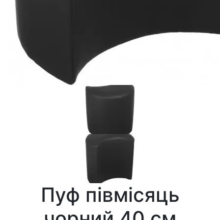
Пуф півмісяць
чорний 40 см