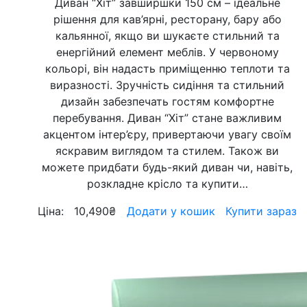
Диван “Хіт” завширшки 150 см – ідеальне
рішення для кав’ярні, ресторану, бару або
кальянної, якщо ви шукаєте стильний та
енергійний елемент меблів. У червоному
кольорі, він надасть приміщенню теплоти та
виразності. Зручність сидіння та стильний
дизайн забезпечать гостям комфортне
перебування. Диван “Хіт” стане важливим
акцентом інтер’єру, привертаючи увагу своїм
яскравим виглядом та стилем. Також ви
можете придбати будь-який диван чи, навіть,
розкладне крісло та купити…
Ціна:
10,490
₴
Додати у кошик
Купити зараз