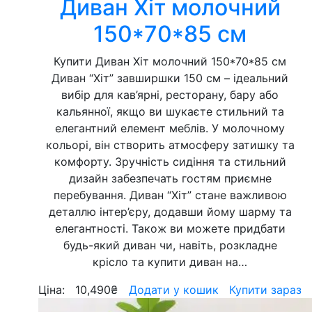
Диван Хіт молочний
150*70*85 см
Купити Диван Хіт молочний 150*70*85 см
Диван “Хіт” завширшки 150 см – ідеальний
вибір для кав’ярні, ресторану, бару або
кальянної, якщо ви шукаєте стильний та
елегантний елемент меблів. У молочному
кольорі, він створить атмосферу затишку та
комфорту. Зручність сидіння та стильний
дизайн забезпечать гостям приємне
перебування. Диван “Хіт” стане важливою
деталлю інтер’єру, додавши йому шарму та
елегантності. Також ви можете придбати
будь-який диван чи, навіть, розкладне
крісло та купити диван на…
Ціна:
10,490
₴
Додати у кошик
Купити зараз