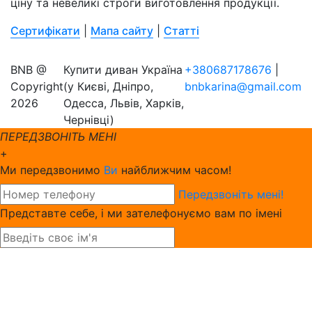
ціну та невеликі строги виготовлення продукції.
Сертифікати
|
Мапа сайту
|
Статті
BNB @
Купити диван Україна
+380687178676
|
Copyright
(у Києві, Дніпро,
bnbkarina@gmail.com
2026
Одесса, Львів, Харків,
Чернівці)
ПЕРЕДЗВОНІТЬ МЕНІ
+
Ми передзвонимо
Ви
найближчим часом!
Передзвоніть мені!
Представте себе, і ми зателефонуємо вам по імені