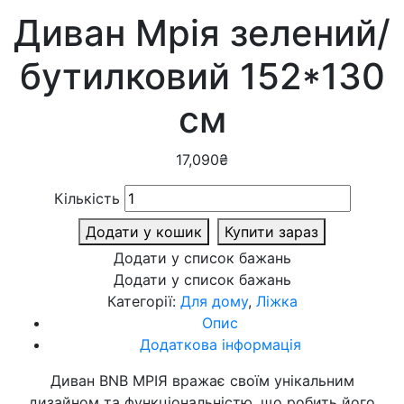
Диван Мрія зелений/
бутилковий 152*130
см
17,090
₴
Кількість
Додати у кошик
Купити зараз
Додати у список бажань
Додати у список бажань
Категорії:
Для дому
,
Ліжка
Опис
Додаткова інформація
Диван BNB МРІЯ вражає своїм унікальним
дизайном та функціональністю, що робить його