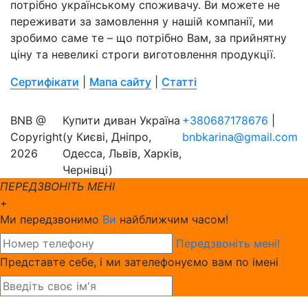
потрібно українському споживачу. Ви можете не
переживати за замовлення у нашій компанії, ми
зробимо саме те – що потрібно Вам, за прийнятну
ціну та невеликі строги виготовлення продукції.
Сертифікати
|
Мапа сайту
|
Статті
BNB @
Купити диван Україна
+380687178676
|
Copyright
(у Києві, Дніпро,
bnbkarina@gmail.com
2026
Одесса, Львів, Харків,
Чернівці)
ПЕРЕДЗВОНІТЬ МЕНІ
+
Ми передзвонимо
Ви
найближчим часом!
Передзвоніть мені!
Представте себе, і ми зателефонуємо вам по імені