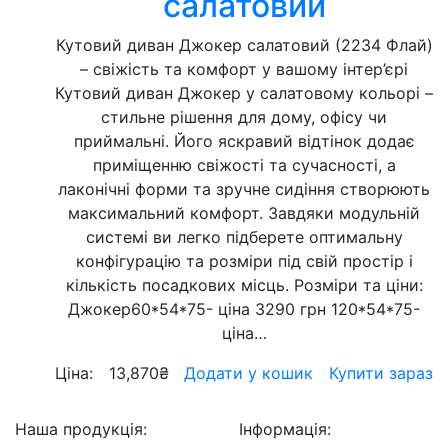
салатовий
Кутовий диван Джокер салатовий (2234 Флай)
– свіжість та комфорт у вашому інтер’єрі
Кутовий диван Джокер у салатовому кольорі –
стильне рішення для дому, офісу чи
приймальні. Його яскравий відтінок додає
приміщенню свіжості та сучасності, а
лаконічні форми та зручне сидіння створюють
максимальний комфорт. Завдяки модульній
системі ви легко підберете оптимальну
конфігурацію та розміри під свій простір і
кількість посадкових місць. Розміри та ціни:
Джокер60*54*75- ціна 3290 грн 120*54*75-
ціна…
Ціна:
13,870
₴
Додати у кошик
Купити зараз
Наша продукція:
Інформація: