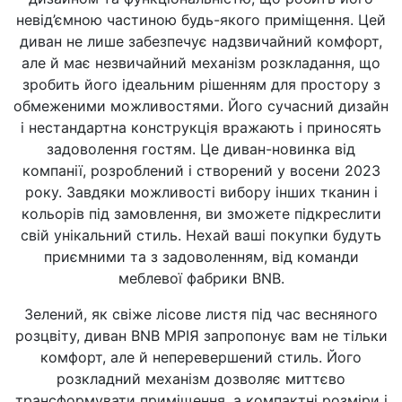
невід’ємною частиною будь-якого приміщення. Цей
диван не лише забезпечує надзвичайний комфорт,
але й має незвичайний механізм розкладання, що
зробить його ідеальним рішенням для простору з
обмеженими можливостями. Його сучасний дизайн
і нестандартна конструкція вражають і приносять
задоволення гостям. Це диван-новинка від
компанії, розроблений і створений у восени 2023
року. Завдяки можливості вибору інших тканин і
кольорів під замовлення, ви зможете підкреслити
свій унікальний стиль. Нехай ваші покупки будуть
приємними та з задоволенням, від команди
меблевої фабрики BNB.
Зелений, як свіже лісове листя під час весняного
розцвіту, диван BNB МРІЯ запропонує вам не тільки
комфорт, але й неперевершений стиль. Його
розкладний механізм дозволяє миттєво
трансформувати приміщення, а компактні розміри і