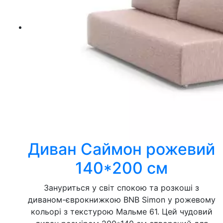
Диван Саймон рожевий
140*200 см
Зануриться у світ спокою та розкоші з
диваном-єврокнижкою BNB Simon у рожевому
кольорі з текстурою Мальме 61. Цей чудовий