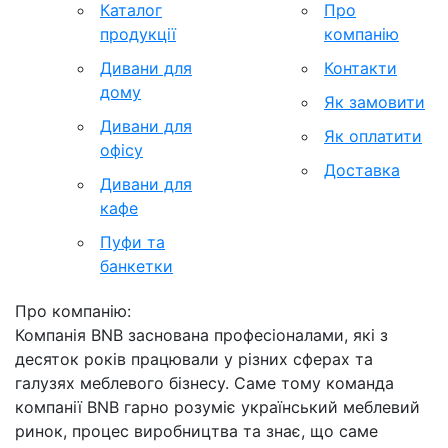
Каталог
Про
продукції
компанію
Дивани для
Контакти
дому
Як замовити
Дивани для
Як оплатити
офісу
Доставка
Дивани для
кафе
Пуфи та
банкетки
Про компанію:
Компанія BNB заснована професіоналами, які з
десяток років працювали у різних сферах та
галузях меблевого бізнесу. Саме тому команда
компанії BNB гарно розуміє український меблевий
ринок, процес виробництва та знає, що саме