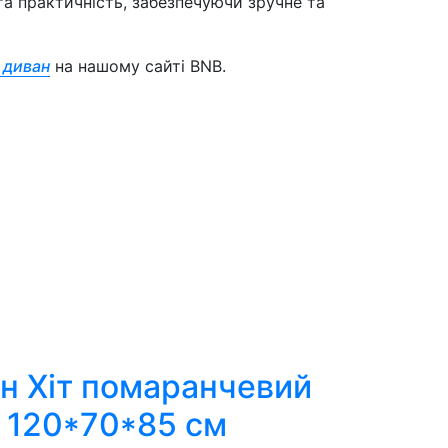
 та практичність, забезпечуючи зручне та
 диван
на нашому сайті BNB.
н Хіт помаранчевий
120*70*85 см