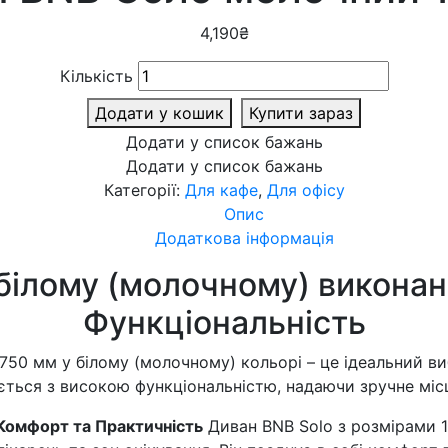
4,190
₴
Кількість
Додати у кошик
Купити зараз
Додати у список бажань
Додати у список бажань
Категорії:
Для кафе
,
Для офісу
Опис
Додаткова інформація
білому (молочному) виконанн
Функціональність
0 мм у білому (молочному) кольорі – це ідеальний вибі
ться з високою функціональністю, надаючи зручне місц
 Комфорт та Практичність
Диван BNB Solo з розмірами 