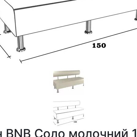
 BNB Соло молочний 