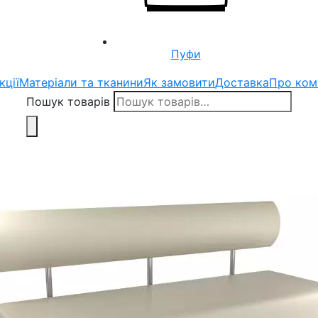
Пуфи
кції
Матеріали та тканини
Як замовити
Доставка
Про ком
Пошук товарів