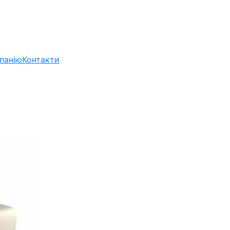
панію
Контакти