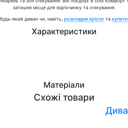
 лікарень та зон очікування. Він поєднує в собі комфорт
затишне місце для відпочинку та очікування.
удь-який диван чи, навіть,
розкладне крісло
та
купити
Характеристики
Матеріали
Схожі товари
Дива