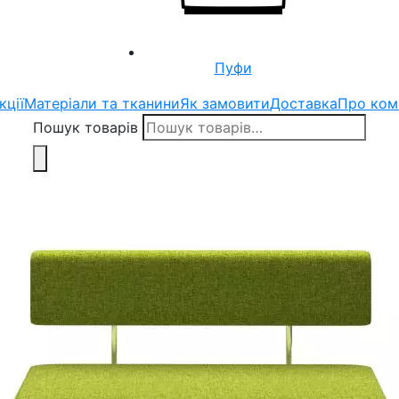
Пуфи
кції
Матеріали та тканини
Як замовити
Доставка
Про ком
Пошук товарів