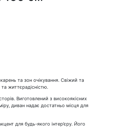
карень та зон очікування. Свіжий та
 та життєрадісністю.
торів. Виготовлений з високоякісних
зміру, диван надає достатньо місця для
кцент для будь-якого інтер’єру. Його