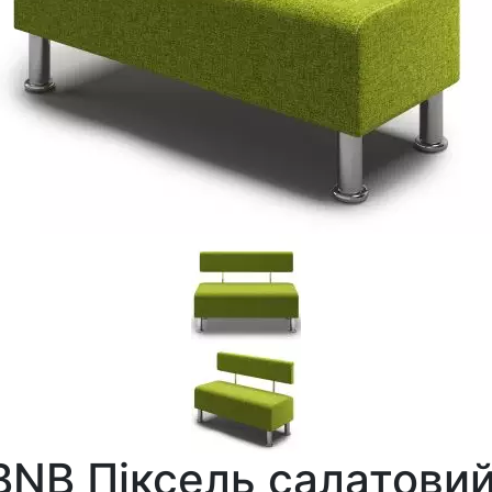
BNB Піксель салатовий