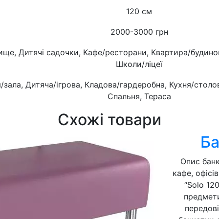
120 см
2000-3000 грн
ище, Дитячі садочки, Кафе/ресторани, Квартира/будинок
Школи/ліцеї
я/зала, Дитяча/ігрова, Кладова/гардеробна, Кухня/стол
Спальня, Тераса
Схожі товари
Ба
Опис банк
кафе, офісі
“Solo 12
предмети
передові