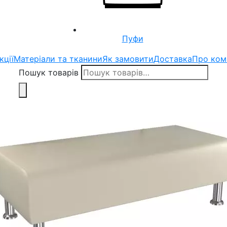
Пуфи
кції
Матеріали та тканини
Як замовити
Доставка
Про ком
Пошук товарів