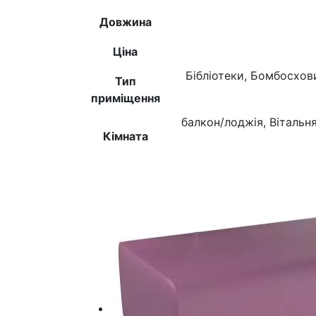
Довжина
Ціна
Бібліотеки, Бомбосхов
Тип
приміщення
балкон/лоджія, Вітальн
Кімната