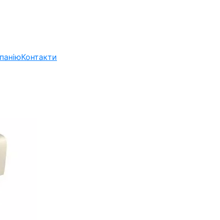
панію
Контакти