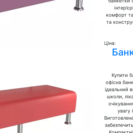
банкетки 
інтер’є
комфорт та
та конструк
Ціна:
Бан
Купити б
офісна бан
ідеальний в
школи, лік
очікуванн
увагу 
Виготовлена
забезпечить
Компактні