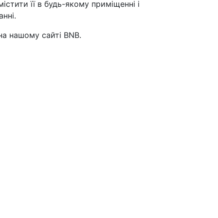
істити її в будь-якому приміщенні і
нні.
а нашому сайті BNB.