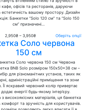
стануть втіленням стилю та зручності в
рі кафе, офісів та ресторанів, даруючи
 естетичність вашому простору. Дизайн
ція: Банкетки “Solo 120 см” та “Solo 150
см” призначені…
2,950
₴
–
3,950
₴
Оберіть опції
кетка Соло червона
150 см
анкетка Соло червона 150 см Червона
кетка BNB Solo розміром 150x50x38 см –
ибір для різноманітних установ, таких як
арні, адміністраційні приміщення та зони
я. Її яскравий червоний колір привертає
і додає енергії будь-якому інтер’єру.
 з високоякісних матеріалів, ця банкетка
 комфорт та зручність для користувачів.
 розміри дозволяють легко вписати її в