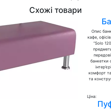
Схожі товари
Ба
Опис банк
кафе, офісі
“Solo 12
предмети
передові
банкетки 
інтер’є
комфорт та
та конструк
Ціна:
Пуф