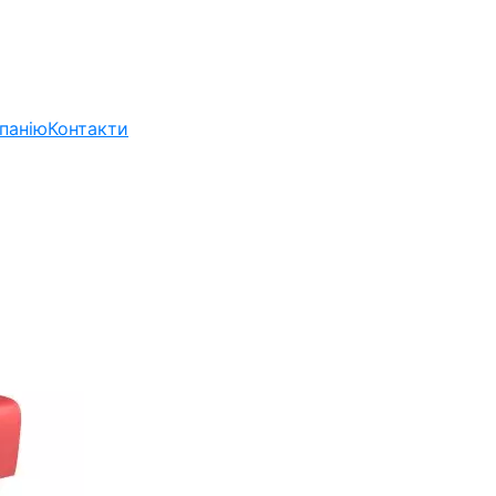
панію
Контакти