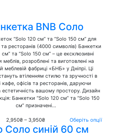
нкетка BNB Соло
еток “Solo 120 см” та “Solo 150 см” для
в та ресторанів (4000 символів) Банкетки
0 см” та “Solo 150 см” – це ексклюзивні
 меблів, розроблені та виготовлені на
й меблевій фабриці «БНБ» у Дніпрі. Ці
стануть втіленням стилю та зручності в
рі кафе, офісів та ресторанів, даруючи
 естетичність вашому простору. Дизайн
ція: Банкетки “Solo 120 см” та “Solo 150
см” призначені…
2,950
₴
–
3,950
₴
Оберіть опції
 Соло синій 60 см