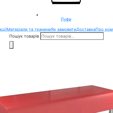
Пуфи
кції
Матеріали та тканини
Як замовити
Доставка
Про ком
Пошук товарів