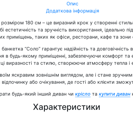
Опис
Додаткова інформація
розміром 180 см – це виразний крок у створенні стиль
бі естетичність та зручність використання, ідеально п
х приміщень, таких як офіси, ресторани, кафе та зони 
 банкетка “Соло” гарантує надійність та довговічність в
ня в будь-якому приміщенні, забезпечуючи комфорт та 
ці виразності та стилю, створюючи атмосферу тепла і е
воїм яскравим зовнішнім виглядом, але і стане зручним 
н відпочинку або очікування, де гості або клієнти змож
рати будь-який інший диван чи
крісло
та
купити диван
н
Характеристики