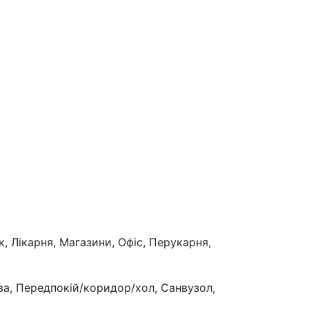
, Лікарня, Магазини, Офіс, Перукарня,
ова, Передпокій/коридор/хол, Санвузол,