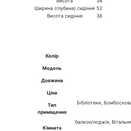
Висота
38
Ширина (глубина) сидіння
52
Висота сидіння
38
Колір
Модель
Довжина
Ціна
Бібліотеки, Бомбосхов
Тип
приміщення
балкон/лоджія, Вітальн
Кімната