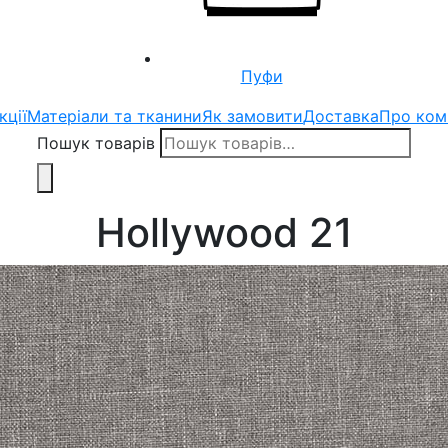
Пуфи
кції
Матеріали та тканини
Як замовити
Доставка
Про ком
Пошук товарів
Hollywood 21