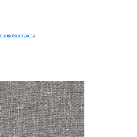
панію
Контакти