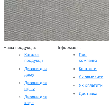
Наша продукція:
Інформація:
Каталог
Про
продукції
компанію
Дивани для
Контакти
дому
Як замовити
Дивани для
Як оплатити
офісу
Доставка
Дивани для
кафе