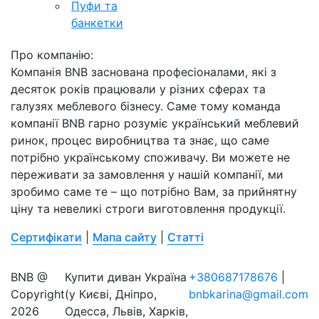
Пуфи та
банкетки
Про компанію:
Компанія BNB заснована професіоналами, які з
десяток років працювали у різних сферах та
галузях меблевого бізнесу. Саме тому команда
компанії BNB гарно розуміє український меблевий
ринок, процес виробництва та знає, що саме
потрібно українському споживачу. Ви можете не
переживати за замовлення у нашій компанії, ми
зробимо саме те – що потрібно Вам, за прийнятну
ціну та невеликі строги виготовлення продукції.
Сертифікати
|
Мапа сайту
|
Статті
BNB @
Купити диван Україна
+380687178676
|
Copyright
(у Києві, Дніпро,
bnbkarina@gmail.com
2026
Одесса, Львів, Харків,