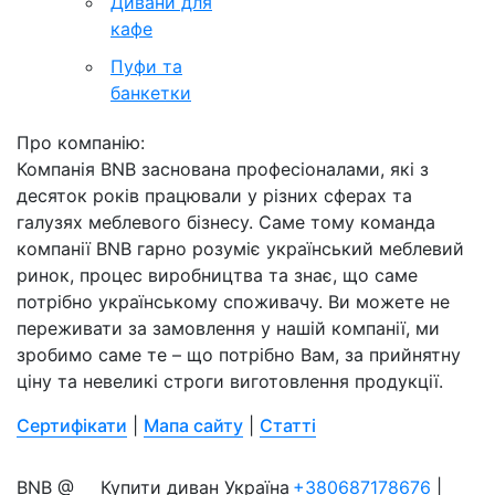
Дивани для
кафе
Пуфи та
банкетки
Про компанію:
Компанія BNB заснована професіоналами, які з
десяток років працювали у різних сферах та
галузях меблевого бізнесу. Саме тому команда
компанії BNB гарно розуміє український меблевий
ринок, процес виробництва та знає, що саме
потрібно українському споживачу. Ви можете не
переживати за замовлення у нашій компанії, ми
зробимо саме те – що потрібно Вам, за прийнятну
ціну та невеликі строги виготовлення продукції.
Сертифікати
|
Мапа сайту
|
Статті
BNB @
Купити диван Україна
+380687178676
|